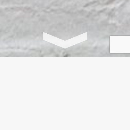
Partners
“Als partner van The Curiosophy
Collective, dragen wij met ons bedrijf bij
aan het vergroten van ruimte voor
oprechte nieuwsgierigheid. Het leren
uitstellen van meningsvorming draagt bij
aan diepgaande en duurzame