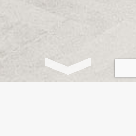
Curiosophy is de filosofie van
onderzoekend leven en