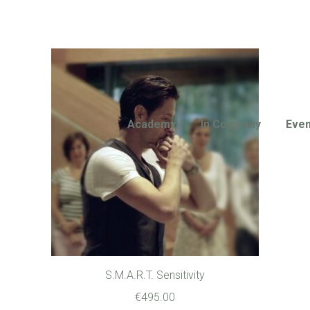
Academy
In Company
Even
S.M.A.R.T. Sensitivity
€
495.00