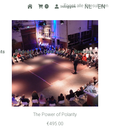
Toont alle 3 resultaten
NL
EN
Inloggen
0
ts
Podcast
Over ons
Reviews
The Power of Polarity
€
495.00