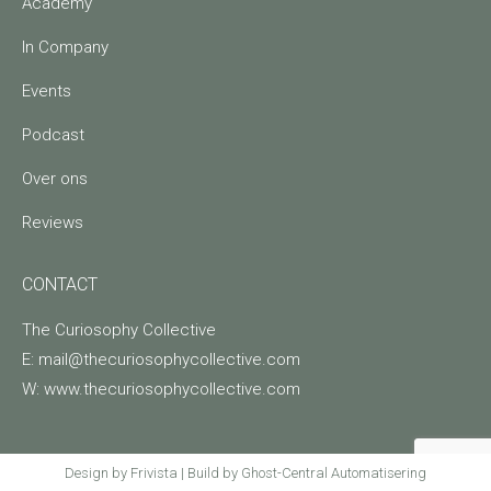
Academy
In Company
Events
Podcast
Over ons
Reviews
CONTACT
The Curiosophy Collective
E: mail@thecuriosophycollective.com
W: www.thecuriosophycollective.com
Design by Frivista | Build by Ghost-Central Automatisering