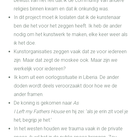
bewust van het feit dat ik de community van andere
religies binnen kwam en dat ik onkundig was.
In dit project moet ik loslaten dat ik de kunstenaar
ben die het voor het zeggen heeft. Ik heb de ander
nodig om het kunstwerk te maken, elke keer weer als
ik het doe.
Kunstorganisaties zeggen vaak dat ze voor iedereen
zijn. Maar dat zegt de moskee ook. Maar zijn we
werkelijk voor iedereen?
Ik kom uit een oorlogssituatie in Liberia. De ander
doden wordt deels veroorzaakt door hoe we de
ander framen.
De koning is gekomen naar
As
I Left my Fathers House
en hij zei: ‘als je erin zit voel je
het, begrijp je het.’
In het westen houden we trauma vaak in de private