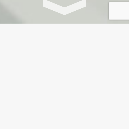
Wrap Up
Wil jij jouw congres of event afsluiten met een rake snaar,
een woordeloze samenvatting of een dans, die de
essentie weergeeft? Boek een van onze Curiosophists
voor een onvergetelijke afsluiting!
Druk op de knop hieronder voor een impressie van enkele
ontmoetingen die we hebben georganiseerd.
Impressie