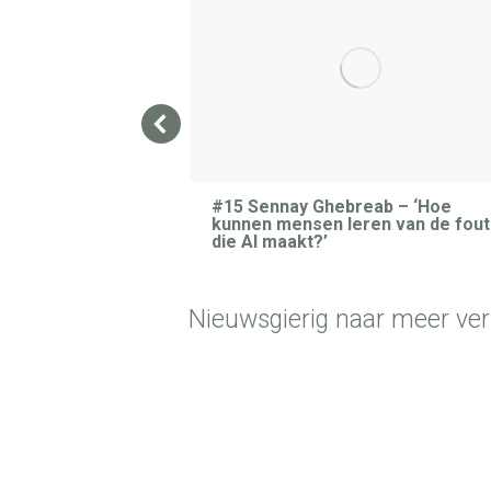
 Milka Yemane –
#15 Sennay Ghebreab – ‘Hoe
het potentieel
kunnen mensen leren van de fou
aan wat
die AI maakt?’
eft?’
Nieuwsgierig naar meer verh