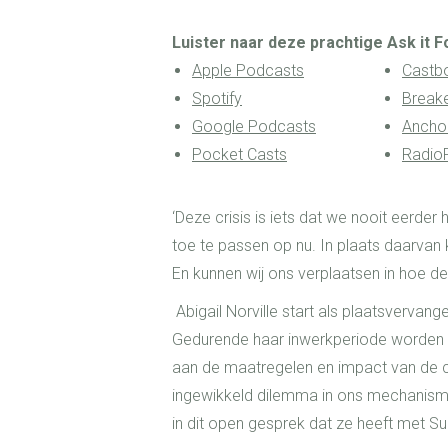
Luister naar deze prachtige Ask it F
Apple Podcasts
Castb
Spotify
Break
Google Podcasts
Ancho
Pocket Casts
RadioP
‘Deze crisis is iets dat we nooit eerd
toe te passen op nu. In plaats daarvan k
En kunnen wij ons verplaatsen in hoe de
Abigail Norville start als
plaatsvervange
Gedurende haar inwerkperiode worden n
aan de maatregelen en impact van de c
ingewikkeld dilemma in ons mechanisme 
in dit open gesprek dat ze heeft met Su