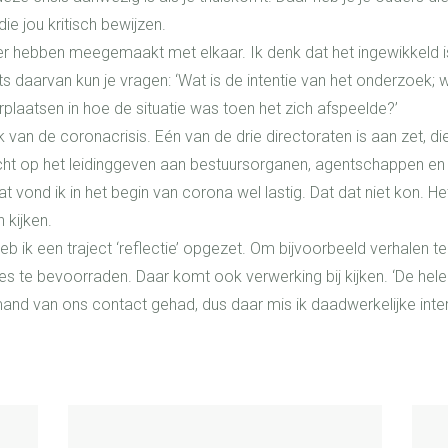
ie jou kritisch bewijzen.
rder hebben meegemaakt met elkaar. Ik denk dat het ingewikkel
s daarvan kun je vragen: ‘Wat is de intentie van het onderzoek; w
plaatsen in hoe de situatie was toen het zich afspeelde?’
pak van de coronacrisis. Eén van de drie directoraten is aan zet, d
richt op het leidinggeven aan bestuursorganen, agentschappen en
at vond ik in het begin van corona wel lastig. Dat dat niet kon. He
 kijken.
 ik een traject ‘reflectie’ opgezet. Om bijvoorbeeld verhalen t
te bevoorraden. Daar komt ook verwerking bij kijken. ‘De hele
emand van ons contact gehad, dus daar mis ik daadwerkelijke inter