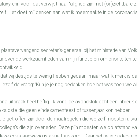
xy erin voor, dat verwijst naar ‘aligned zijn met (on)zichtbare z
elf. Het doet mij denken aan wat ik meemaakte in de coronacris
’
plaatsvervangend secretaris-generaal bij het ministerie van Vol
r over de werkzaamheden van mijn functie en om prioriteiten t
 ontwikkeld.
 dat wij destijds te weinig hebben gedaan, maar wat ik merk is dat
l jezelf de vraag: ‘Kun je je nog bedenken hoe het was toen we a
ona uitbraak heel heftig. Ik vond de avondklok echt een inbreuk
 de oudste die geen eindexamenfeest of tussenjaar kon hebben.
 getroffen zijn door de maatregelen die we zelf moesten uitvaar
ollega’s die zijn overleden. Deze pijn moesten we op afstand va
eze crisis aanwezig is als je thuiskomt. Daar heb je je ouders di