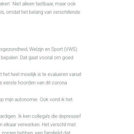
aken’. Niet alleen tastbaar, maar ook
is, omdat het belang van verschillende
ksgezondheid, Welzijn en Sport (VWS).
e bepalen. Dat gaat vooral om goed
 het heel moeilijk is te evalueren vanuit
ls eerste hoorden van dit corona
 op mijn autonomie. Ook vond ik het
digen. Ik ken collega’s die depressief
n elkaar verwerken. Het verschil met
e zorgen hebben, een familielid dat