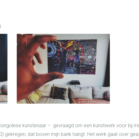
)
Congolese kunstenaar – gevraagd om een kunstwerk voor bij mi
0) gekregen, dat boven mijn bank hangt. Het werk gaat over geaar