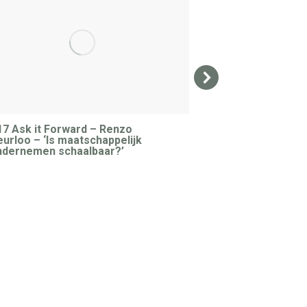
7 Ask it Forward – Renzo
Ask it Forward 
urloo – ‘Is maatschappelijk
‘Hoe verbinden 
ndernemen schaalbaar?’
van statushoud
Nederland nodig