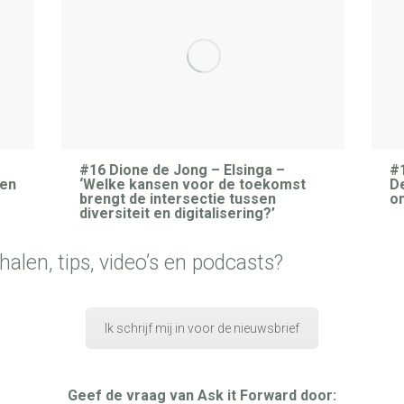
#16 Dione de Jong – Elsinga –
#1
ten
‘Welke kansen voor de toekomst
De
brengt de intersectie tussen
o
diversiteit en digitalisering?’
alen, tips, video’s en podcasts?
Ik schrijf mij in voor de nieuwsbrief
Geef de vraag van Ask it Forward door: