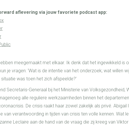
orward aflevering via jouw favoriete podcast app:
ox
er
r
ublic
er hebben meegemaakt met elkaar. Ik denk dat het ingewikkeld i
un je vragen: ‘Wat is de intentie van het onderzoek; wat willen w
 situatie was toen het zich afspeelde?’
nd Secretaris-Generaal bij het Ministerie van Volksgezondheid, 
agenoeg alle reguliere werkzaamheden binnen het departement 
oronacrisis.
De crisis raakt haar zowel zakelijk als privé.
Abigail
van verantwoording in tijden van crisis ten volle kennen. Wat l
zanne Leclaire aan de hand van de vraag die zij kreeg van Viktor 