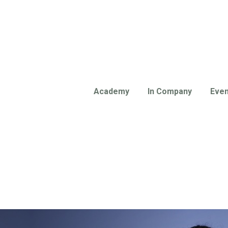
Academy
In Company
Even