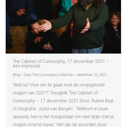
The Cabinet of Curiosophy, 17 december 2021 –
een impressie
Blog
Door
The Curiosophy Collective
december 22, 2021
‘Wat nu? Hoe om te gaan met de onopgeloste
vragen van 2021?’ Terugblik The Cabinet of
Curiosophy – 17 december 2021 Door: Ruben Beijl
| Fotografie: Justa van Bergen ‘Welkom in jouw
queeste, hier is het toegestaan om een tijdje met je
vragen rond te lopen.’ Het zijn de woorden door