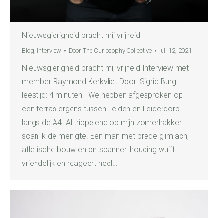
Nieuwsgierigheid bracht mij vrijheid
Blog
,
Interview
Door
The Curiosophy Collective
juli 12, 2021
Nieuwsgierigheid bracht mij vrijheid Interview met
member Raymond Kerkvliet Door: Sigrid Burg –
leestijd: 4 minuten We hebben afgesproken op
een terras ergens tussen Leiden en Leiderdorp
langs de A4. Al trippelend op mijn zomerhakken
scan ik de menigte. Een man met brede glimlach,
atletische bouw en ontspannen houding wuift
vriendelijk en reageert heel…