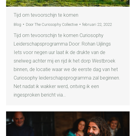
Tijd om tevoorschijn te komen
Blog
Door
The Curiosophy Collective
februari 22, 2022
Tijd om tevoorschijn te komen Curiosophy
Leiderschapsprogramma Door: Rohan Uijlings
Iets voor negen uur laat ik de drukte van de
snelweg achter mij en rijd ik het dorp Westbroek
binnen, de locatie waar we de eerste dag van het
Curiosophy leiderschapsprogramma zal beginnen.
Net nadat ik wakker werd, ontving ik een
ingesproken bericht via…