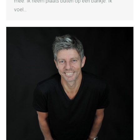
mee. Ik neem plaats buiten op een bankje. Ik
voel…