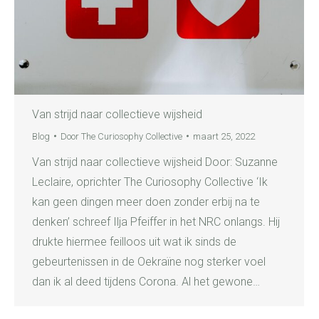
Van strijd naar collectieve wijsheid
Blog
Door
The Curiosophy Collective
maart 25, 2022
Van strijd naar collectieve wijsheid Door: Suzanne
Leclaire, oprichter The Curiosophy Collective ‘Ik
kan geen dingen meer doen zonder erbij na te
denken’ schreef Ilja Pfeiffer in het NRC onlangs. Hij
drukte hiermee feilloos uit wat ik sinds de
gebeurtenissen in de Oekraïne nog sterker voel
dan ik al deed tijdens Corona. Al het gewone…