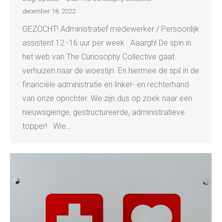
december 18, 2022
GEZOCHT! Administratief medewerker / Persoonlijk
assistent 12 -16 uur per week Aaargh! De spin in
het web van The Curiosophy Collective gaat
verhuizen naar de woestijn. En hiermee de spil in de
financiële administratie en linker- en rechterhand
van onze oprichter. We zijn dus op zoek naar een
nieuwsgierige, gestructureerde, administratieve
topper! Wie…